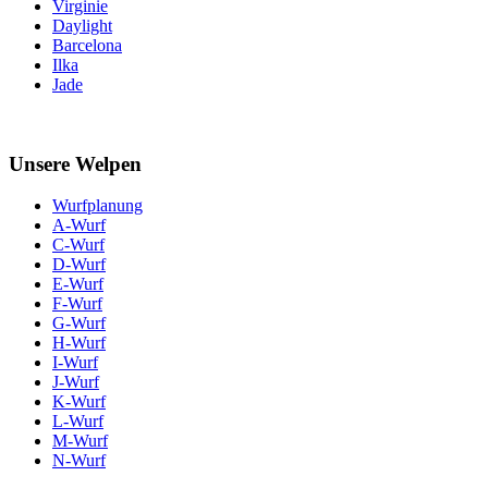
Virginie
Daylight
Barcelona
Ilka
Jade
Unsere Welpen
Wurfplanung
A-Wurf
C-Wurf
D-Wurf
E-Wurf
F-Wurf
G-Wurf
H-Wurf
I-Wurf
J-Wurf
K-Wurf
L-Wurf
M-Wurf
N-Wurf